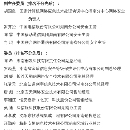
副主任委员（排名不分先后）：
胡国良
国家计算机网络应急技术处理协调中心湖南分中心网络安全
负责人
罗齐贤
中国电信股份有限公司湖南分公司安全主管
陈
霖
中国移动通信集团湖南有限公司安全主管
向
琨
中国联合网络通信有限公司湖南省分公司安全主管
委员（排名不分先后）：
陈
希
湖南创发科技有限责任公司副总经理
罗晓燕
湖南省金盾信息安全等级保护评估中心有限公司副总经理
刘
媛
长沙天融信网络安全技术有限公司副总经理
张啸天
北京知道创宇信息技术有限公司湖南分公司总经理
唐
彪
北京安天网络安全技术有限公司售前经理
李湘江
恒安嘉新（北京）科技股份公司营销经理
吴
迪
深信服科技股份有限公司湖南办主管
马孝波
沈阳东软系统集成工程有限公司湖南销售总监
汪勤俭
杭州安恒信息技术有限公司湖南区域行业总监