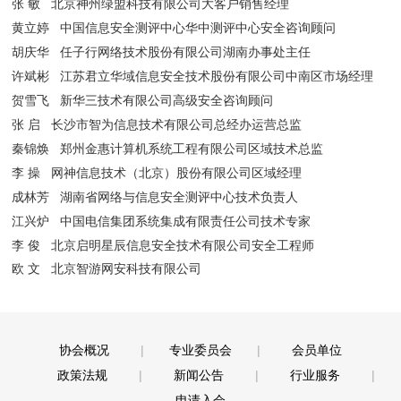
张
敏
北京神州绿盟科技有限公司大客户销售经理
黄立婷
中国信息安全测评中心华中测评中心安全咨询顾问
胡庆华
任子行网络技术股份有限公司湖南办事处主任
许斌彬
江苏君立华域信息安全技术股份有限公司中南区市场经理
贺雪飞
新华三技术有限公司高级安全咨询顾问
张
启
长沙市智为信息技术有限公司总经办运营总监
秦锦焕
郑州金惠计算机系统工程有限公司区域技术总监
李
操
网神信息技术（北京）股份有限公司区域经理
成林芳
湖南省网络与信息安全测评中心技术负责人
江兴炉
中国电信集团系统集成有限责任公司技术专家
李
俊
北京启明星辰信息安全技术有限公司安全工程师
欧
文
北京智游网安科技有限公司
协会概况
|
专业委员会
|
会员单位
政策法规
|
新闻公告
|
行业服务
|
申请入会