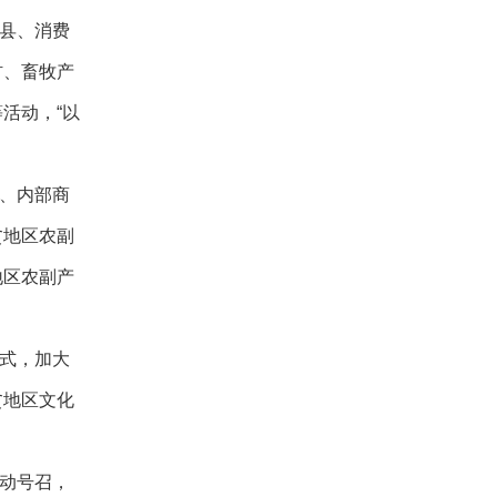
县、消费
材、畜牧产
等活动，
“以
、内部商
贫地区农副
地区农副产
式，加大
贫地区文化
动号召，