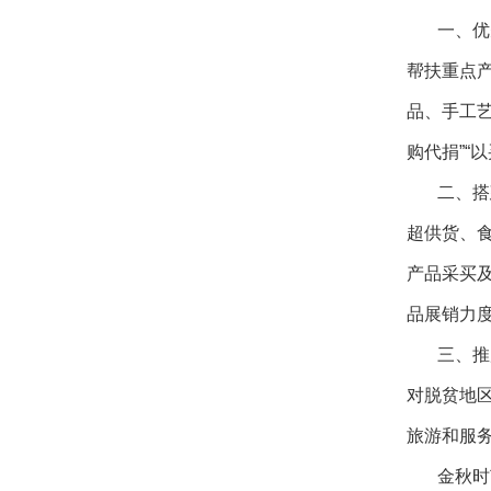
一、优先
帮扶重点
品、手工
购代捐”“
二、搭建
超供货、
产品采买
品展销力
三、推广
对脱贫地
旅游和服
金秋时节