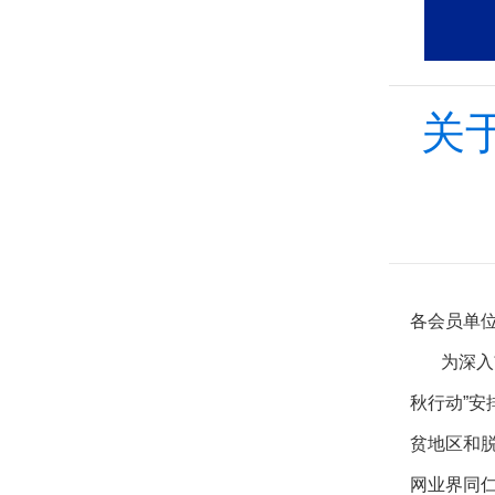
关
各会员单
为深入贯
秋行动”安
贫地区和
网业界同